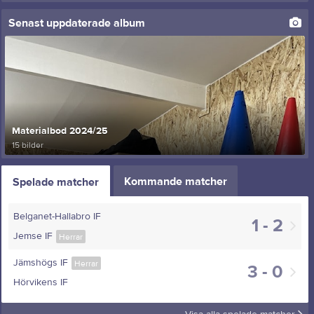
Senast uppdaterade album
Materialbod 2024/25
15 bilder
Kommande matcher
Spelade matcher
Belganet-Hallabro IF
1 - 2
Jemse IF
Herrar
Jämshögs IF
Herrar
3 - 0
Hörvikens IF