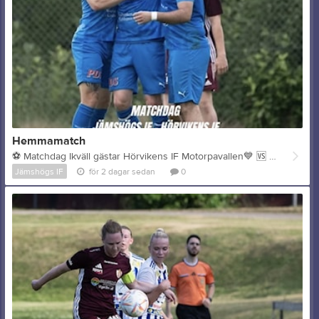
Hemmamatch
⚽️ Matchdag Ikväll gästar Hörvikens IF Motorpavallen💙 🆚 Hörvikens IF 🏟️ Motorpavallen 🗓️ Onsdag 5 Augusti 🕖 19:00
Jämshögs IF
för 2 dagar sedan
0