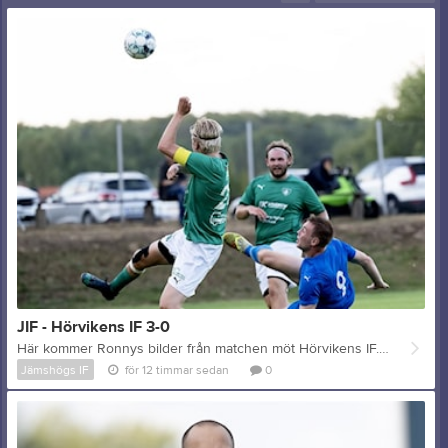
JIF - Hörvikens IF 3-0
Här kommer Ronnys bilder från matchen möt Hörvikens IF. Klicka här.
Jämshögs IF
för 12 timmar sedan
0