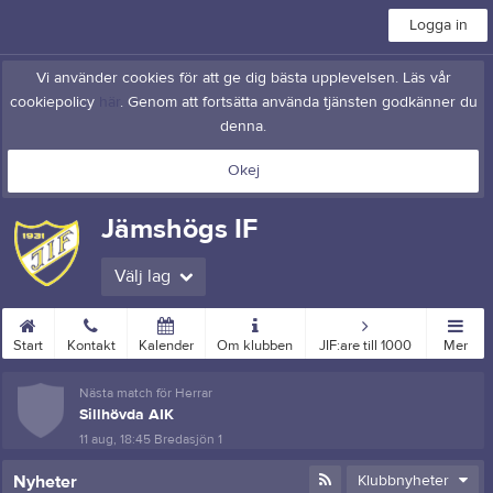
Logga in
Vi använder cookies för att ge dig bästa upplevelsen. Läs vår
cookiepolicy
här
. Genom att fortsätta använda tjänsten godkänner du
denna.
Okej
Jämshögs IF
Välj lag
Start
Kontakt
Kalender
Om klubben
JIF:are till 1000
Mer
Nästa match för Herrar
Sillhövda AIK
11 aug, 18:45
Bredasjön 1
Nyheter
Klubbnyheter