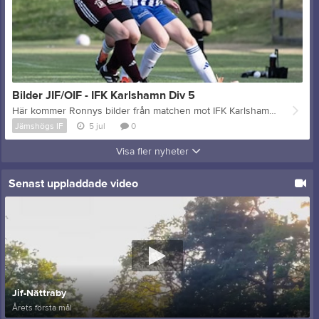
Bilder JIF/OIF - IFK Karlshamn Div 5
Här kommer Ronnys bilder från matchen mot IFK Karlshamn div 5. Klicka här.
Jämshögs IF
5 jul
0
Visa fler nyheter
Senast uppladdade video
Jif-Nättraby
Årets första mål