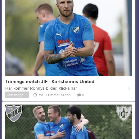
Tränings match JIF - Karlshamns United
Här kommer Ronnys bilder. Klicka här
Jämshögs IF
för 17 timmar sedan
0