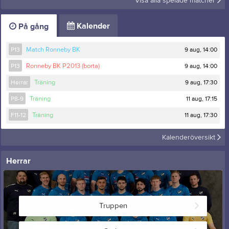
Visa alla spelade matcher
Kalender
På gång
9 aug, 14:00
P13
Match Ronneby BK
9 aug, 14:00
P13
Ronneby BK P2013 (borta)
9 aug, 17:30
Herrar
Träning
11 aug, 17:15
P8-9
Träning
11 aug, 17:30
F11-12
Träning
Kalenderöversikt
Herrar
Truppen